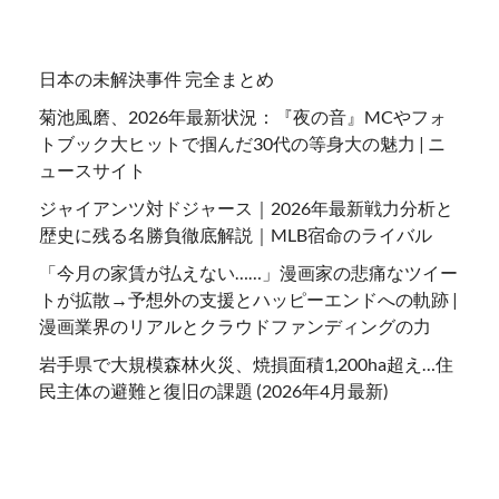
日本の未解決事件 完全まとめ
菊池風磨、2026年最新状況：『夜の音』MCやフォ
トブック大ヒットで掴んだ30代の等身大の魅力 | ニ
ュースサイト
ジャイアンツ対ドジャース｜2026年最新戦力分析と
歴史に残る名勝負徹底解説｜MLB宿命のライバル
「今月の家賃が払えない……」漫画家の悲痛なツイー
トが拡散→予想外の支援とハッピーエンドへの軌跡 |
漫画業界のリアルとクラウドファンディングの力
岩手県で大規模森林火災、焼損面積1,200ha超え…住
民主体の避難と復旧の課題 (2026年4月最新)