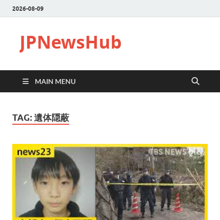
2026-08-09
JPNewsHub
MAIN MENU
TAG:
遺体隠蔽