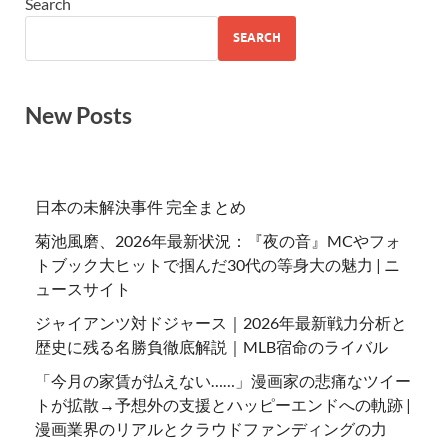
Search
SEARCH
New Posts
日本の未解決事件 完全まとめ
菊池風磨、2026年最新状況：『夜の音』MCやフォ
トブック大ヒットで掴んだ30代の等身大の魅力 | ニ
ュースサイト
ジャイアンツ対ドジャース｜2026年最新戦力分析と
歴史に残る名勝負徹底解説｜MLB宿命のライバル
「今月の家賃が払えない……」漫画家の悲痛なツイー
トが拡散→予想外の支援とハッピーエンドへの軌跡 |
漫画業界のリアルとクラウドファンディングの力