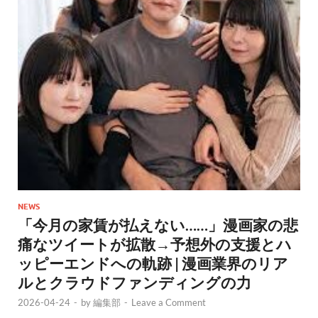
NEWS
「今月の家賃が払えない……」漫画家の悲
痛なツイートが拡散→予想外の支援とハ
ッピーエンドへの軌跡 | 漫画業界のリア
ルとクラウドファンディングの力
2026-04-24
-
by
編集部
-
Leave a Comment