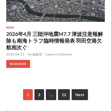
NEWS
2026年4月 三陸沖地震M7.7 津波注意報解
除も南海トラフ臨時情報発表 羽田空港欠
航相次ぐ
2026-04-21
-
by
編集部
-
Leave a Comment
READ MORE
1
2
…
12
Next